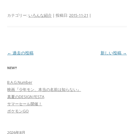
カテゴリー:
いろんな紹介
| 投稿日:
2015-11-21
|
投
←
過去の投稿
新しい投稿
→
稿
NEW!!
ナ
ビ
B.A.G.Number
ゲ
映画『少年モン、本当の名前は知らない』
ー
真夏のDESIGN FESTA
シ
サマーセール開催！
ポケモンGO
ョ
ン
2026年8月