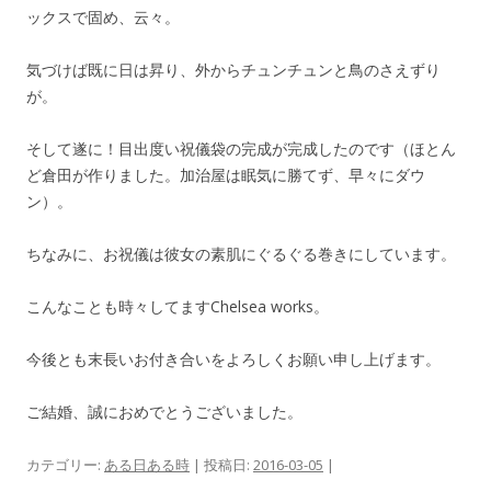
ックスで固め、云々。
気づけば既に日は昇り、外からチュンチュンと鳥のさえずり
が。
そして遂に！目出度い祝儀袋の完成が完成したのです（ほとん
ど倉田が作りました。加治屋は眠気に勝てず、早々にダウ
ン）。
ちなみに、お祝儀は彼女の素肌にぐるぐる巻きにしています。
こんなことも時々してますChelsea works。
今後とも末長いお付き合いをよろしくお願い申し上げます。
ご結婚、誠におめでとうございました。
カテゴリー:
ある日ある時
| 投稿日:
2016-03-05
|