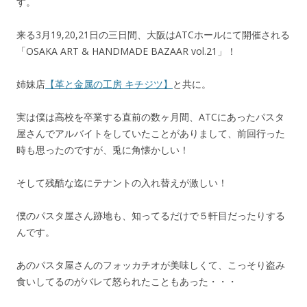
す。
来る3月19,20,21日の三日間、大阪はATCホールにて開催される
「OSAKA ART & HANDMADE BAZAAR vol.21」！
姉妹店
【革と金属の工房 キチジツ】
と共に。
実は僕は高校を卒業する直前の数ヶ月間、ATCにあったパスタ
屋さんでアルバイトをしていたことがありまして、前回行った
時も思ったのですが、兎に角懐かしい！
そして残酷な迄にテナントの入れ替えが激しい！
僕のパスタ屋さん跡地も、知ってるだけで５軒目だったりする
んです。
あのパスタ屋さんのフォッカチオが美味しくて、こっそり盗み
食いしてるのがバレて怒られたこともあった・・・