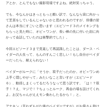
アとか、とんでもない撮影現場ですよね。絶対笑っちゃう。
でも、今なんかはきっともっと酷い訳で、なんなら宙に向かっ
て芝居をしているんじゃないかと思われるのですが、俳優の皆
さんは本当にすごいと思います（エピソード３のメイキングを
ちらっと見た時に、オビ＝ワンが、長い棒の先に付いた顔に向
かって会話していたのは衝撃的でした）。
今回エピソード３まで見返して再認識したことは、ダース・ベ
イダーの人生って、もんのすんごく悲しい！もし自分がベイダ
ーだったら、耐えられない！
ベイダーがルークに「そうか、双子だったのか。オビ＝ワンめ
上手く隠しやがって」みたいなこと言いすが（エピソード
６）、動揺しまくってるだろうなって思う訳です。「は！？双
子！？え、マジで！？ちょっとルーク、再会の場を設けてくれ
よ。お父ちゃんがええモン食わしたるから！」と。
アナキン（言わずもがな後のベイダーですが）がお母さん助け