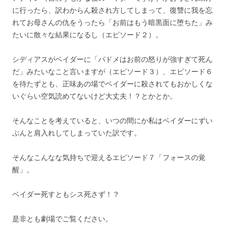
に行ったら、訳わからん殺され方してしまって、復讐に我を忘
れてお母さんの仇をうったら「お前はもう暗黒面に堕ちた」み
たいに散々な結果になるし（エピソード２）。
シディアスがベイダーに「パドメはお前の怒りが強すぎて死ん
だ」みたいなこと言いますが（エピソード３）、エピソード６
を待たずとも、正味あの場でベイダーに殺されてもおかしくな
いぐらい空気読めてないけど大丈夫！？とかとか。
そんなことを考えていると、いつの間にか私はベイダーにずい
ぶんと肩入れしてしまっていた訳です。
そんなこんなな気持ちで迎えるエピソード７「フォースの覚
醒」。
ベイダー死すともシス死さず！？
是非とも劇場でご覧ください。