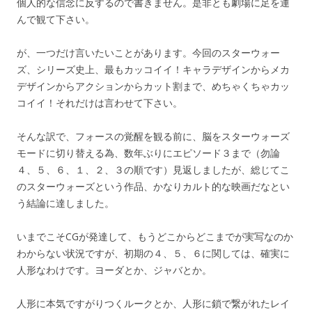
個人的な信念に反するので書きません。是非とも劇場に足を運
んで観て下さい。
が、一つだけ言いたいことがあります。今回のスターウォー
ズ、シリーズ史上、最もカッコイイ！キャラデザインからメカ
デザインからアクションからカット割まで、めちゃくちゃカッ
コイイ！それだけは言わせて下さい。
そんな訳で、フォースの覚醒を観る前に、脳をスターウォーズ
モードに切り替える為、数年ぶりにエピソード３まで（勿論
４、５、６、１、２、３の順です）見返しましたが、総じてこ
のスターウォーズという作品、かなりカルト的な映画だなとい
う結論に達しました。
いまでこそCGが発達して、もうどこからどこまでが実写なのか
わからない状況ですが、初期の４、５、６に関しては、確実に
人形なわけです。ヨーダとか、ジャバとか。
人形に本気ですがりつくルークとか、人形に鎖で繋がれたレイ