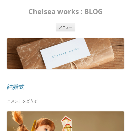
Chelsea works : BLOG
コ
メニュー
ン
テ
ン
ツ
へ
移
動
結婚式
コメントをどうぞ